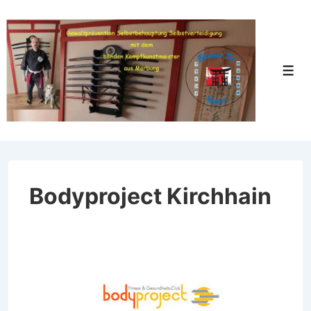
↓
Zum
Inhalt
Men
Bodyproject Kirchhain