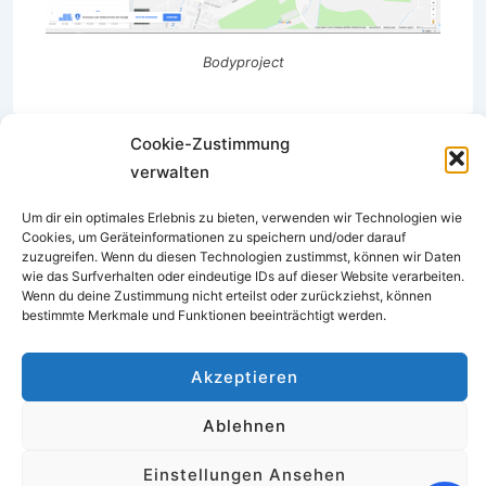
Bodyproject
Cookie-Zustimmung
verwalten
Um dir ein optimales Erlebnis zu bieten, verwenden wir Technologien wie
Cookies
Impressum
Kontakt
DSGVO
Cookies, um Geräteinformationen zu speichern und/oder darauf
zuzugreifen. Wenn du diesen Technologien zustimmst, können wir Daten
wie das Surfverhalten oder eindeutige IDs auf dieser Website verarbeiten.
Wenn du deine Zustimmung nicht erteilst oder zurückziehst, können
Facebook
Instagram
bestimmte Merkmale und Funktionen beeinträchtigt werden.
Akzeptieren
Copyright © 2026
Blin-dai-do Marburg
|
Präsentiert von
Responsive-Theme
Ablehnen
Einstellungen Ansehen